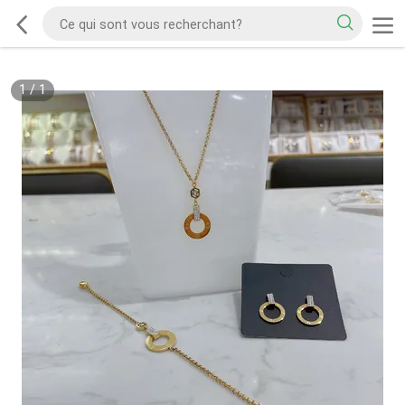
1
/
1