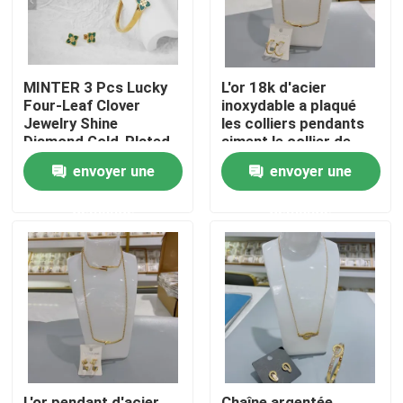
MINTER 3 Pcs Lucky
L'or 18k d'acier
Four-Leaf Clover
inoxydable a plaqué
Jewelry Shine
les colliers pendants
Diamond Gold-Plated
aiment le collier de
Necklace Earrings
marque
envoyer une
envoyer une
Bracelet
demande
demande
Accueil
A propos de nous
Contacts
L'or pendant d'acier
Chaîne argentée