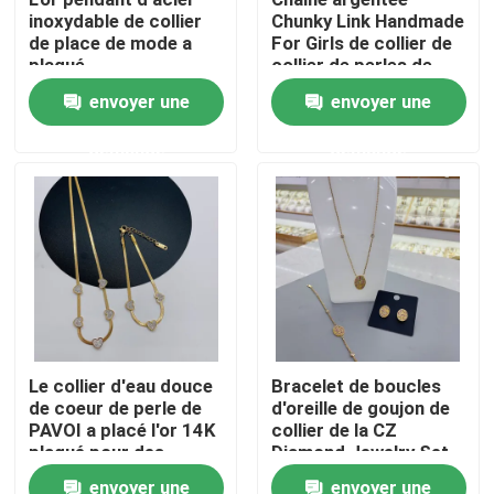
inoxydable de collier
Chunky Link Handmade
de place de mode a
For Girls de collier de
Produits
plaqué
collier de perles de
trombone de Cowlyn
envoyer une
envoyer une
Bracelet en acier inoxydable en stock
demande
demande
Collier en acier inoxydable en stock
Boucle d'oreille en acier inoxydable en stock
Les bijoux en acier inoxydable sont en stock
Le collier d'eau douce
Bracelet de boucles
de coeur de perle de
d'oreille de goujon de
Nouveau en stock
PAVOI a placé l'or 14K
collier de la CZ
plaqué pour des
Diamond Jewelry Set
femmes
Classic Pendant pour
Ensemble de bijoux d'acier inoxydable
envoyer une
envoyer une