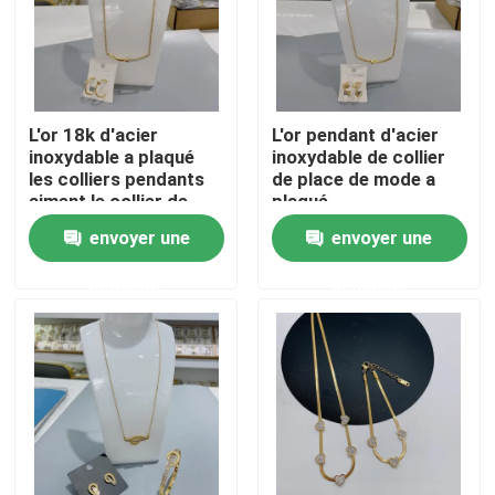
Visite d'usine
Contrôle de qualité
L'or 18k d'acier
L'or pendant d'acier
inoxydable a plaqué
inoxydable de collier
les colliers pendants
de place de mode a
aiment le collier de
plaqué
Contactez-nous
marque
envoyer une
envoyer une
Nouvelles
demande
demande
Cas
Bracelet en acier inoxydable en stock
Collier en acier inoxydable en stock