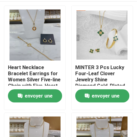
Heart Necklace
MINTER 3 Pcs Lucky
Bracelet Earrings for
Four-Leaf Clover
Women Silver Five-line
Jewelry Shine
Chain with Five-Heart
Diamond Gold-Plated
Set Jewelry
Necklace Earrings
envoyer une
envoyer une
Maison
Bracelet
demande
demande
Produits
A propos de nous