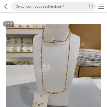
1
/
1