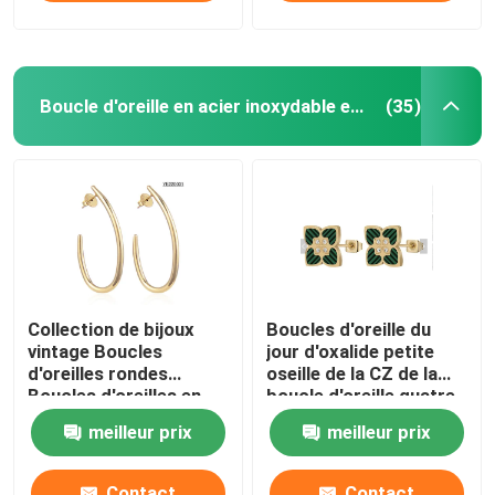
Boucle d'oreille en acier inoxydable en stock
(35)
Collection de bijoux
Boucles d'oreille du
vintage Boucles
jour d'oxalide petite
d'oreilles rondes
oseille de la CZ de la
Boucles d'oreilles en
boucle d'oreille quatre
acier inoxydable en or
de feuille de trèfle de
meilleur prix
meilleur prix
18 carats
St Patrick en pierre de
vert pour les bijoux
irlandais de femmes
Contact
Contact