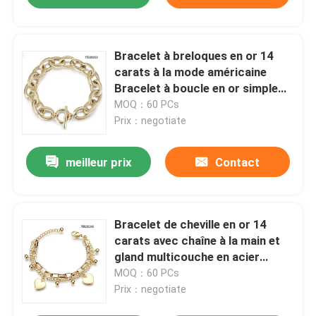
Bracelet à breloques en or 14
carats à la mode américaine
Bracelet à boucle en or simple
de style INS
MOQ：60 PCs
Prix：negotiate
meilleur prix
Contact
Bracelet de cheville en or 14
carats avec chaîne à la main et
gland multicouche en acier
inoxydable de 16 cm
MOQ：60 PCs
Prix：negotiate