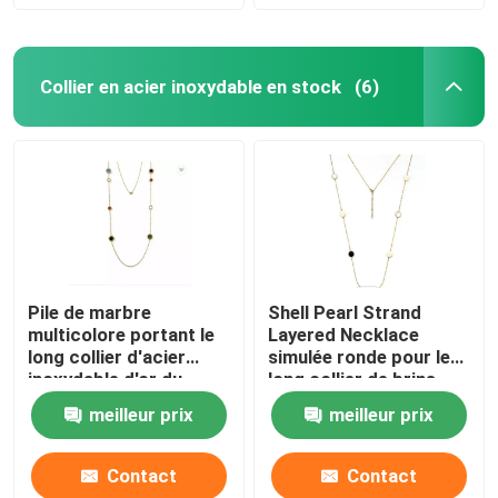
Collier en acier inoxydable en stock
(6)
Pile de marbre
Shell Pearl Strand
multicolore portant le
Layered Necklace
long collier d'acier
simulée ronde pour le
inoxydable d'or du
long collier de brins
collier 18K
multiples savoureux
meilleur prix
meilleur prix
Contact
Contact