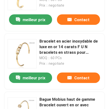
Prix：negotiate
Concepteur Jewelry d'acier inoxydable
meilleur prix
Contact
Bracelet d'acier inoxydable
Bracelet en acier inoxydable de
Colliers de mode d'acier inoxydable
luxe en or 14 carats F U N
bracelets en strass pour
fiançailles
MOQ：60 PCs
Boucles d'oreille d'or d'acier inoxydable
Prix：negotiate
Collier posé d'acier inoxydable
meilleur prix
Contact
Bracelet de fausse pierre d'or
Bague Mobius haut de gamme
Bracelet ouvert en or avec
Shell Pendant Jewelry