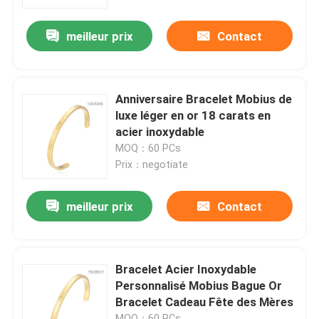
meilleur prix
Contact
Produits
Bracelet en acier inoxydable en stock
Anniversaire Bracelet Mobius de
luxe léger en or 18 carats en
Collier en acier inoxydable en stock
acier inoxydable
MOQ：60 PCs
Prix：negotiate
Boucle d'oreille en acier inoxydable en stock
meilleur prix
Contact
Les bijoux en acier inoxydable sont en stock
Nouveau en stock
Bracelet Acier Inoxydable
Personnalisé Mobius Bague Or
Bracelet Cadeau Fête des Mères
Ensemble de bijoux d'acier inoxydable
MOQ：60 PCs