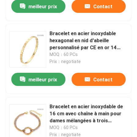
meilleur prix
Contact
Bracelet en acier inoxydable
hexagonal en nid d'abeille
personnalisé par CE en or 14
carats
MOQ：60 PCs
Prix：negotiate
meilleur prix
Contact
Accueil
Bracelet en acier inoxydable de
16 cm avec chaîne à main pour
A propos de nous
dames mélangées à trois
couleurs
MOQ：60 PCs
Contacts
Prix：negotiate