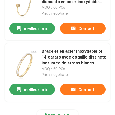
diamants en acier inoxydable
58X44mm
MOQ：60 PCs
Collier pendant de coeur
Prix：negotiate
meilleur prix
Contact
Collier de chaîne de papillon
bijoux 18k plaqués par or
Bracelet en acier inoxydable or
14 carats avec coquille distincte
Bijoux d'or de la CZ
incrustée de strass blancs
MOQ：60 PCs
Prix：negotiate
meilleur prix
Contact
Regardez plus