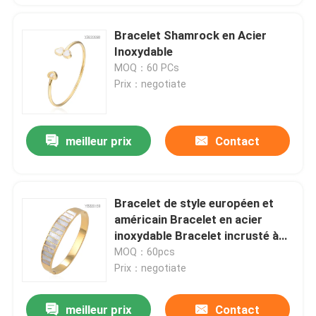
Bracelet Shamrock en Acier
Inoxydable
MOQ：60 PCs
Prix：negotiate
meilleur prix
Contact
Bracelet de style européen et
américain Bracelet en acier
inoxydable Bracelet incrusté à
rayures verticales
MOQ：60pcs
Prix：negotiate
meilleur prix
Contact