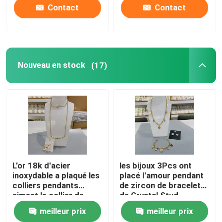
Contact
Contact
Nouveau en stock
(17)
L'or 18k d'acier
les bijoux 3Pcs ont
inoxydable a plaqué les
placé l'amour pendant
colliers pendants
de zircon de bracelet
aiment le collier de
de Crystal Stud
marque
Earrings Shiny Heart de
meilleur prix
meilleur prix
collier de coeur