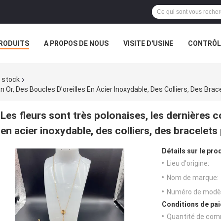
RODUITS
A PROPOS DE NOUS
VISITE D'USINE
CONTRÔLE
n stock
n Or, Des Boucles D'oreilles En Acier Inoxydable, Des Colliers, Des Br
Les fleurs sont très polonaises, les dernières c
en acier inoxydable, des colliers, des bracelet
Détails sur le prod
Lieu d'origine:
Nom de marque:
Numéro de modèl
Conditions de pai
Quantité de com