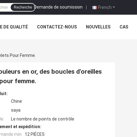
Demande de soumission
|
French
Recherche
 DE QUALITÉ
CONTACTEZ-NOUS
NOUVELLES
CAS
acelets Pour Femme.
ouleurs en or, des boucles d'oreilles
s pour femme.
uit:
Chine
saya
e:
Le nombre de points de contrôle
ement et expédition:
mande min:
12 PIÈCES