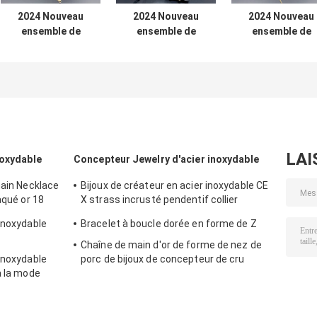
2024 Nouveau
2024 Nouveau
2024 Nouveau
ensemble de
ensemble de
ensemble de
bijoux en acier
bijoux en acier
bijoux en acier
inoxydable à l'
inoxydable à l'
inoxydable à l'
épreuve de l' eau,
épreuve de l' eau,
épreuve de l' ea
18K or, cadeau de
18K or, cadeau de
18K or, cadeau 
luxe, en gros
luxe, en gros
luxe, en gros
LAI
noxydable
Concepteur Jewelry d'acier inoxydable
hain Necklace
Bijoux de créateur en acier inoxydable CE
aqué or 18
X strass incrusté pendentif collier
boucles d'oreilles ensemble
inoxydable
Bracelet à boucle dorée en forme de Z
Chaîne de main d'or de forme de nez de
inoxydable
porc de bijoux de concepteur de cru
à la mode
d'acier inoxydable pour des dames
ats