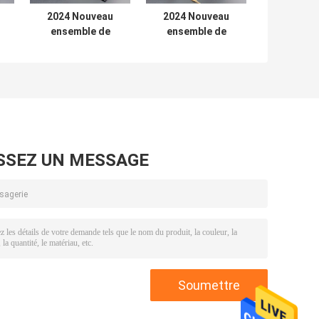
2024 Nouveau
2024 Nouveau
ensemble de
ensemble de
bijoux en acier
bijoux en acier
inoxydable à l'
inoxydable à l'
u,
épreuve de l' eau,
épreuve de l' eau,
de
18K or, cadeau de
18K or, cadeau de
luxe, en gros
luxe, en gros
SSEZ UN MESSAGE