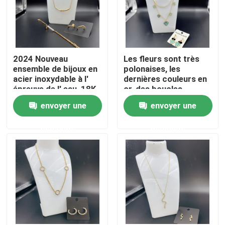
2024 Nouveau
Les fleurs sont très
ensemble de bijoux en
polonaises, les
acier inoxydable à l'
dernières couleurs en
épreuve de l' eau, 18K
or, des boucles
or, cadeau de luxe, en
d'oreilles en acier
envoyer une
envoyer une
gros
inoxydable, des
colliers, des bracelets
demande
demande
pour femme.
Maison
Produits
A propos de nous