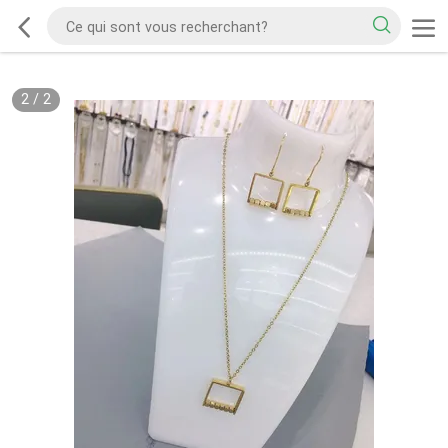
2
/
2