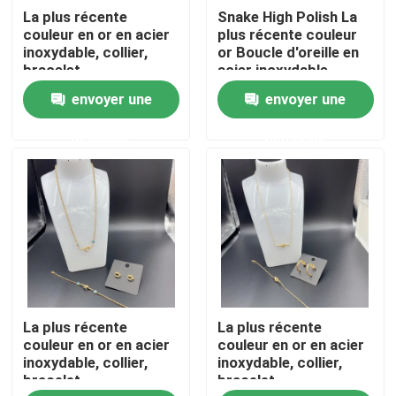
La plus récente
Snake High Polish La
couleur en or en acier
plus récente couleur
Visite d'usine
inoxydable, collier,
or Boucle d'oreille en
bracelet
acier inoxydable,
Collier, Bracelet pour
envoyer une
envoyer une
Dame
Contrôle de qualité
demande
demande
Contactez-nous
Nouvelles
Cas
La plus récente
La plus récente
Bracelet en acier inoxydable en stock
couleur en or en acier
couleur en or en acier
inoxydable, collier,
inoxydable, collier,
bracelet
bracelet
Collier en acier inoxydable en stock