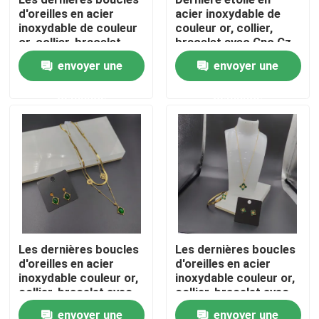
d'oreilles en acier
acier inoxydable de
inoxydable de couleur
couleur or, collier,
Visite d'usine
or, collier, bracelet
bracelet avec Cnc Cz
avec coquille pour
pour femme
envoyer une
envoyer une
femme
Contrôle de qualité
demande
demande
Contactez-nous
Nouvelles
Cas
Les dernières boucles
Les dernières boucles
d'oreilles en acier
d'oreilles en acier
Bracelet en acier inoxydable en stock
inoxydable couleur or,
inoxydable couleur or,
collier, bracelet avec
collier, bracelet avec
pierre verte pour
pierre verte pour
Collier en acier inoxydable en stock
envoyer une
envoyer une