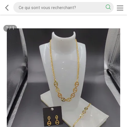
1
/
1