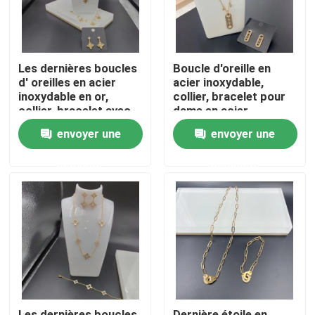
Les dernières boucles
Boucle d'oreille en
d' oreilles en acier
acier inoxydable,
inoxydable en or,
collier, bracelet pour
collier, bracelet avec
dame en acier
pierre pour dame,
inoxydable avec pierre
envoyer une
envoyer une
brillant,
demande
demande
Maison
Produits
A propos de nous
Les dernières boucles
Dernière étoile en