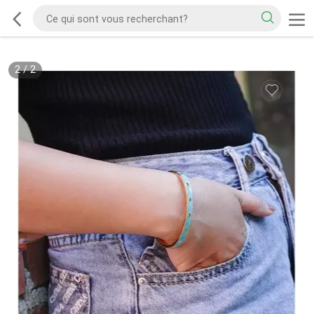
2
/
2