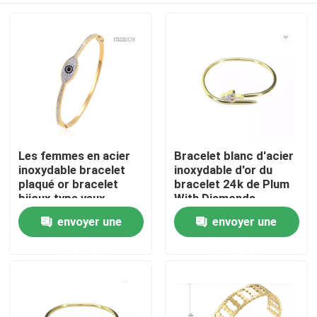
Les femmes en acier
Bracelet blanc d'acier
inoxydable bracelet
inoxydable d'or du
plaqué or bracelet
bracelet 24k de Plum
bijoux type yeux
With Diamonds
bracelets bracelets
Modified Nail
envoyer une
envoyer une
Accueil
demande
demande
A propos de nous
Contacts