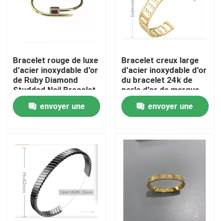
Produits
Bracelet en acier inoxydable en stock
Bracelet rouge de luxe
Bracelet creux large
d'acier inoxydable d'or
d'acier inoxydable d'or
de Ruby Diamond
du bracelet 24k de
Studded Nail Bracelet
perle d'or de marque
Collier en acier inoxydable en stock
24k
d'abondance
envoyer une
envoyer une
Boucle d'oreille en acier inoxydable en stock
demande
demande
Les bijoux en acier inoxydable sont en stock
Nouveau en stock
Ensemble de bijoux d'acier inoxydable