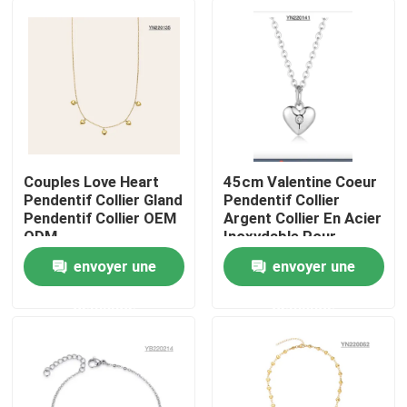
Couples Love Heart
45cm Valentine Coeur
Pendentif Collier Gland
Pendentif Collier
Pendentif Collier OEM
Argent Collier En Acier
ODM
Inoxydable Pour
Femme
envoyer une
envoyer une
Accueil
demande
demande
A propos de nous
Contacts