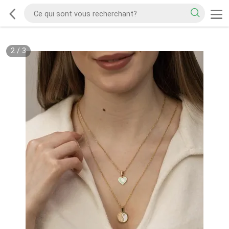
2
/
3