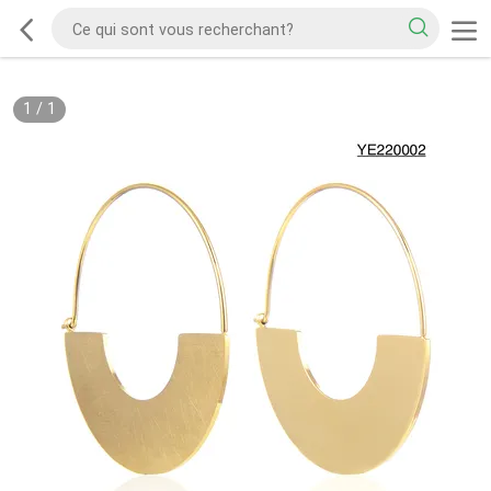
1
/
1