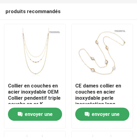
produits recommandés
Collier en couches en
CE dames collier en
acier inoxydable OEM
couches en acier
Maison
Collier pendentif triple
inoxydable perle
couche en or K
incrustation long
collier pendentif
envoyer une
envoyer une
Produits
demande
demande
A propos de nous