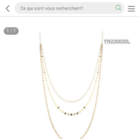
1
/
1