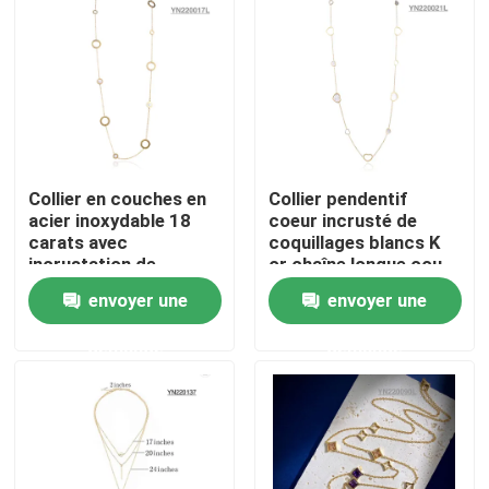
Visite d'usine
Contrôle de qualité
Collier en couches en
Collier pendentif
Contactez-nous
acier inoxydable 18
coeur incrusté de
carats avec
coquillages blancs K
incrustation de
or chaîne longue cou
Nouvelles
coquillages blancs
en acier inoxydable
envoyer une
envoyer une
Colliers empilables en
or
Cas
demande
demande
Bracelet en acier inoxydable en stock
Collier en acier inoxydable en stock