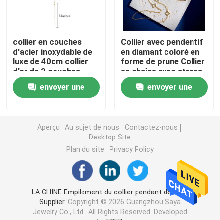
Boucle d'oreille en acier inoxydable en stock
collier en couches
Collier avec pendentif
d'acier inoxydable de
en diamant coloré en
Les bijoux en acier inoxydable sont en stock
luxe de 40cm collier
forme de prune Collier
d'or de 3 couches
en chaîne avec strass
pour épouser
en acier inoxydable
envoyer une
envoyer une
Nouveau en stock
demande
demande
Ensemble de bijoux d'acier inoxydable
Aperçu
Au sujet de nous
Contactez-nous
Desktop Site
Concepteur Jewelry d'acier inoxydable
Plan du site
Privacy Policy
Bracelet d'acier inoxydable
LA CHINE Empilement du collier pendant de fleur
Supplier.
Copyright © 2026 Guangzhou Saya
Colliers de mode d'acier inoxydable
Jewelry Co., Ltd.. All Rights Reserved. Developed