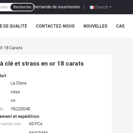
Demande de soumission
|
French
Recherche
 DE QUALITÉ
CONTACTEZ-NOUS
NOUVELLES
CAS
Or 18 Carats
à clé et strass en or 18 carats
uit:
La Chine
saya
ce
e:
YB220040
ement et expédition:
mande min:
60 PCs
negotiate