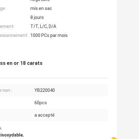
ge:
mis en sac
8 jours
iement:
T/T, L/C, D/A
ovisionnement:
1000 PCs par mois
ass en or 18 carats
e non.:
YB220040
60pcs
a accepté
a
,
r inoxydable
,