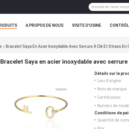
RODUITS
A PROPOS DE NOUS
VISITE D'USINE
CONTRÔLE
e
Bracelet Saya En Acier Inoxydable Avec Serrure À Clé Et Strass En 
Bracelet Saya en acier inoxydable avec serrure 
Détails sur le prod
Lieu d'origine:
Nom de marque:
Certification:
Numéro de modèl
Conditions de pai
Quantité de com
Prix: