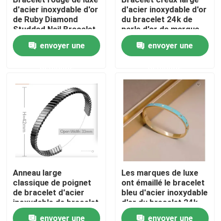
d'acier inoxydable d'or
d'acier inoxydable d'or
de Ruby Diamond
du bracelet 24k de
Produits
Studded Nail Bracelet
perle d'or de marque
24k
d'abondance
envoyer une
envoyer une
Bracelet en acier inoxydable en stock
demande
demande
Collier en acier inoxydable en stock
Boucle d'oreille en acier inoxydable en stock
Les bijoux en acier inoxydable sont en stock
Anneau large
Les marques de luxe
classique de poignet
ont émaillé le bracelet
Nouveau en stock
de bracelet d'acier
bleu d'acier inoxydable
inoxydable de bracelet
d'or du bracelet 24k
de couples de marque
de boucle d'amour
Ensemble de bijoux d'acier inoxydable
envoyer une
envoyer une