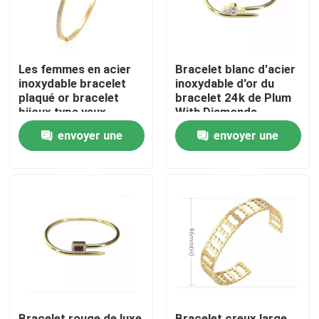
Les femmes en acier
Bracelet blanc d'acier
inoxydable bracelet
inoxydable d'or du
plaqué or bracelet
bracelet 24k de Plum
bijoux type yeux
With Diamonds
bracelets bracelets
Modified Nail
envoyer une
envoyer une
demande
demande
Accueil
A propos de nous
Contacts
Bracelet rouge de luxe
Bracelet creux large