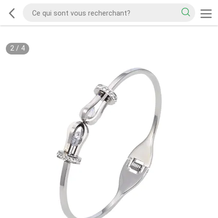
2
/
4